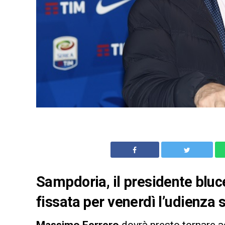
Sampdoria, il presidente bluce
fissata per venerdì l’udienza 
Massimo Ferrero
dovrà presto tornare a