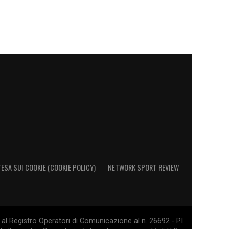
ESA SUI COOKIE (COOKIE POLICY)
NETWORK SPORT REVIEW
al Registro Operatori di Comunicazione al n. 26692 - PI