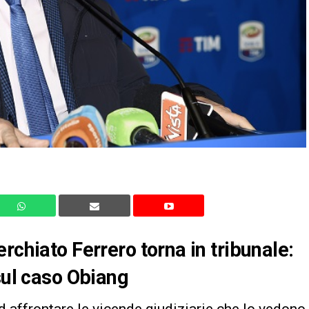
rchiato Ferrero torna in tribunale:
sul caso Obiang
d affrontare le vicende giudiziarie che lo vedono