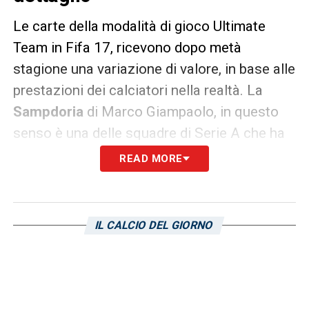
Le carte della modalità di gioco Ultimate
Team in Fifa 17, ricevono dopo metà
stagione una variazione di valore, in base alle
prestazioni dei calciatori nella realtà. La
Sampdoria
di Marco Giampaolo, in questo
senso è una delle squadre di Serie A che ha
ricevuto il maggiore numero di aumenti, in
READ MORE
tutti i ruoli del campo. Infatti, sono addirittura
tre i calciatori della squadra blucerchiata che
hanno ricevuto un upgrade della carta, si
IL CALCIO DEL GIORNO
tratta di un difensore e di due
centrocampisti. Il primo in questione, in
questa speciale classifica, è
Matías
Silvestre
. Il difensore blucerchiato, titolare