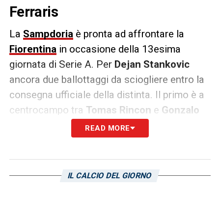
Ferraris
La
Sampdoria
è pronta ad affrontare la
Fiorentina
in occasione della 13esima
giornata di Serie A. Per
Dejan
Stankovic
ancora due ballottaggi da sciogliere entro la
consegna ufficiale della distinta. Il primo è a
centrocampo tra
Tomas
Rincon
e
Gonzalo
Villar
, il secondo tra
Daniele
Montevago
e
READ MORE
Manolo
Gabbiadini
. I due “ragazzini” sono in
vantaggio rispetto ai due “senior”
blucerchiati, ma è chiaro che potrebbe
IL CALCIO DEL GIORNO
esserci una staffetta tra primo e secondo
tempo.