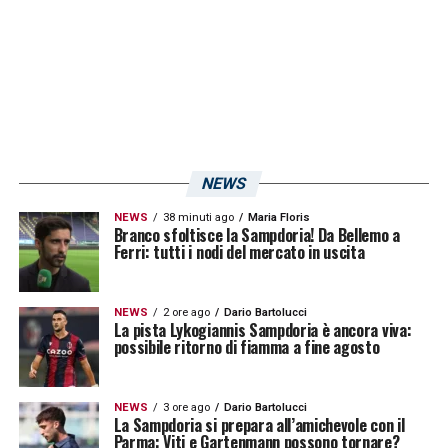
LA PLAYLIST DELLE NOSTRE TOP NEWS
NEWS
NEWS
38 minuti ago
Maria Floris
Branco sfoltisce la Sampdoria! Da Bellemo a
Ferri: tutti i nodi del mercato in uscita
NEWS
2 ore ago
Dario Bartolucci
La pista Lykogiannis Sampdoria è ancora viva:
possibile ritorno di fiamma a fine agosto
NEWS
3 ore ago
Dario Bartolucci
La Sampdoria si prepara all’amichevole con il
Parma: Viti e Gartenmann possono tornare?