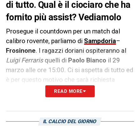
di tutto. Qual è il ciociaro che ha
fornito più assist? Vediamolo
Prosegue il countdown per un match dal
calibro rovente, parliamo di
Sampdoria
–
Frosinone
. I ragazzi doriani ospiteranno al
Luigi Ferraris
quelli di
Paolo Bianco
il 29
marzo alle ore 15:00. Ci si aspetta di tutto ed
è per questo motivo che sarà richiesta
estrema cautela e lucidità. Chi è il ciociaro
READ MORE
che ha fornito più assist nella corrente
Serie
BKT
? Dai dati emerge che ad aggiudicarsi
tale titolo è
Giuseppe Ambrosino
(3).
IL CALCIO DEL GIORNO
LA PLAYLIST DELLE NOSTRE TOP NEWS