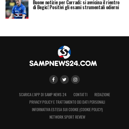
Buone notizie per Corradi: si avvicina il rientro
di Begic! Positivi gli esami strumentali odierni
SCARICA L’APP DI SAMP NEWS 24
CONTATTI
REDAZIONE
PRIVACY POLICY E TRATTAMENTO DEI DATI PERSONALI
INFORMATIVA ESTESA SUI COOKIE (COOKIE POLICY)
NETWORK SPORT REVIEW