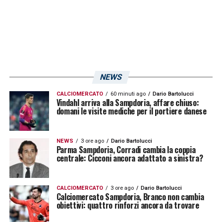
punto di vista economico ed organizzativo. Il
club sarà veicolo per far conoscere il calcio
a 5. Ci sarà inoltre uno scambio con gli
allenatori che faranno conoscere ai ragazzi il
calcio a 5. Sarà un vero scambio, saremo
NEWS
Sampdoria e vogliamo portare l’Academy in
CALCIOMERCATO
60 minuti ago
Dario Bartolucci
Vindahl arriva alla Sampdoria, affare chiuso:
giro per l’Italia».
domani le visite mediche per il portiere danese
OBIETTIVO –
«
Vogliamo onorare la maglia
NEWS
3 ore ago
Dario Bartolucci
più bella del mondo. Sarà l’obiettivo di noi
Parma Sampdoria, Corradi cambia la coppia
centrale: Cicconi ancora adattato a sinistra?
dirigenti, dei calciatori e del capitano. Siamo
in A2 e l’obiettivo è vincere per salire nel
CALCIOMERCATO
3 ore ago
Dario Bartolucci
palco giusto della Sampdoria futsal».
Calciomercato Sampdoria, Branco non cambia
obiettivi: quattro rinforzi ancora da trovare