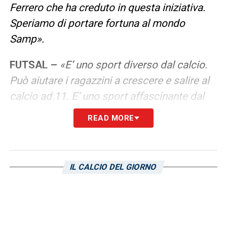
Ferrero che ha creduto in questa iniziativa.
Speriamo di portare fortuna al mondo
Samp».
FUTSAL –
«E’ uno sport diverso dal calcio.
Può aiutare i ragazzini a crescere e salire al
calcio ad 11. E’ uno sport affascinante dal
vivo e in televisione».
READ MORE
ACADEMY –
«Sono anni che collaboriamo
con l’Academy. E’ entusiasmante da parte
IL CALCIO DEL GIORNO
nostra e anche la Samp credo sia contenta.
Questa collaborazione ci ha permesso di
portare avanti questo progetto».
PROGETTO –
«La Sampdoria ci aiuterà dal