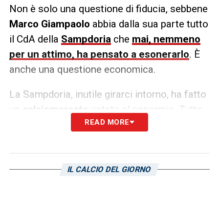
Non è solo una questione di fiducia, sebbene
Marco Giampaolo
abbia dalla sua parte tutto
il CdA della
Sampdoria
che
mai, nemmeno
per un attimo, ha pensato a esonerarlo
. È
anche una questione economica.
La Sampdoria, inutile girarci intorno, ha fatto
un
calciomercato
votato al risparmio. Tutto
READ MORE
il ricavato è andato a sistemare il bilancio e a
rendere così il club più appetibile per
potenziali acquirenti. L’ingaggio di
Giampaolo, come riporta
Tuttosport
, è pari a
IL CALCIO DEL GIORNO
1.2 milioni di euro e il club doriano non si può
permettere un esonero e l’ingaggio di un altro
tecnico.