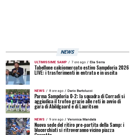
LA PLAYLIST DELLE NOSTRE TOP NEWS
NEWS
ULTIMISSIME SAMP
7 ore ago
Elia Serra
Tabellone calciomercato estivo Sampdoria 2026
LIVE: i trasferimenti in entrata e in uscita
NEWS
8 ore ago
Dario Bartolucci
Parma Sampdoria 0-2: la squadra di Corradi si
aggiudica il trofeo grazie alle reti in avvio di
gara di Abildgaard e di Lauritsen
NEWS
9 ore ago
Veronica Mandalà
Nuova sede del ritiro pre-partita della Samp: i
blucerchiati si ritroveranno vicino piazza
Corvetto