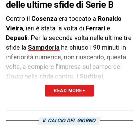
delle ultime sfide di Serie B
Contro il
Cosenza
era toccato a
Ronaldo
Vieira
, ieri è stata la volta di
Ferrari
e
Depaoli
. Per la seconda volta nelle ultime tre
sfide la
Sampdoria
ha chiuso i 90 minuti in
inferiorità numerica, non riuscendo, questa
volta, a compiere l’impresa sul campo del
Druso
nella sfida contro il
Sudtirol
.
READ MORE
Come sottolinea
Il Secolo XIX
, in entrambi i
casi sono stati giocatori esperti a lasciare la
squadra in inferiorità numerica, con l’errore di
Depaoli, ieri capitano, che ha complicato
IL CALCIO DEL GIORNO
ulteriormente le cose. Un aspetto sul quale