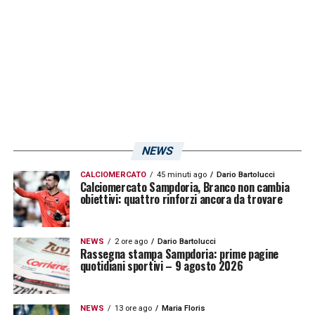
Leonardo Semplici
dovrà sicuramente
lavorare in vista dei prossimi impegni di
Serie B
.
LA PLAYLIST DELLE NOSTRE TOP NEWS
NEWS
CALCIOMERCATO
45 minuti ago
Dario Bartolucci
Calciomercato Sampdoria, Branco non cambia
obiettivi: quattro rinforzi ancora da trovare
NEWS
2 ore ago
Dario Bartolucci
Rassegna stampa Sampdoria: prime pagine
quotidiani sportivi – 9 agosto 2026
NEWS
13 ore ago
Maria Floris