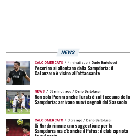
NEWS
CALCIOMERCATO
4 minuti ago
Dario Bartolucci
Pecorino si allontana dalla Sampdoria: il
Catanzaro è vicino all’attaccante
NEWS
38 minuti ago
Dario Bartolucci
Non solo Pierini anche Turati è sul taccuino della
Sampdoria: arrivano nuovi segnali dal Sassuolo
CALCIOMERCATO
3 ore ago
Dario Bartolucci
Di Nardo rimane una suggestione per la
Sampdoria ma c’è anche il Pafos: il club cipriota
fa sul serio