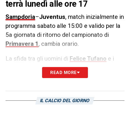
terrà lunedì alle ore 17
Sampdoria
–
Juventus
, match inizialmente in
programma sabato alle 15:00 e valido per la
5a giornata di ritorno del campionato di
Primavera 1
, cambia orario.
La sfida tra gli uomini di
Felice Tufano
e i
bianconeri , infatti, si terrà lunedì alle 17:00.
READ MORE
Un appuntamento fondamentale per i giovani
blucerchiati, che vogliono continuare la loro
rincorsa al titolo.
IL CALCIO DEL GIORNO
LA PLAYLIST DELLE NOSTRE TOP NEWS