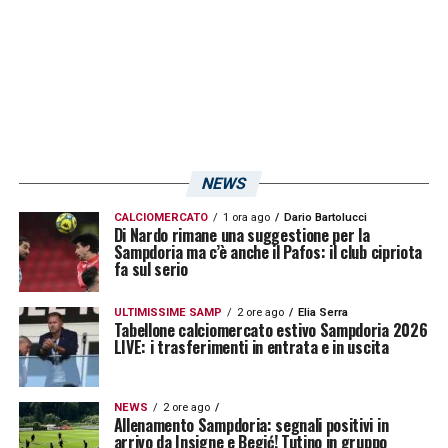
2018/19, con un rotondo 4-0.
LA PLAYLIST DELLE NOSTRE TOP NEWS
NEWS
CALCIOMERCATO
1 ora ago
Dario Bartolucci
Di Nardo rimane una suggestione per la
Sampdoria ma c’è anche il Pafos: il club cipriota
fa sul serio
ULTIMISSIME SAMP
2 ore ago
Elia Serra
Tabellone calciomercato estivo Sampdoria 2026
LIVE: i trasferimenti in entrata e in uscita
NEWS
2 ore ago
Allenamento Sampdoria: segnali positivi in
arrivo da Insigne e Begić! Tutino in gruppo