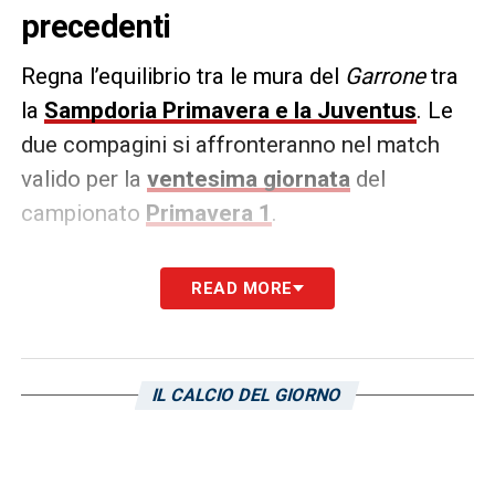
precedenti
Regna l’equilibrio tra le mura del
Garrone
tra
la
Sampdoria Primavera e la Juventus
. Le
due compagini si affronteranno nel match
valido per la
ventesima giornata
del
campionato
Primavera 1
.
I blucerchiati di
Felice Tufano
vogliono
READ MORE
replicare il risultato dell’andata (vittoria per
4-1 lontano dalle mura di casa). L’impresa
può riuscire dato che i precedenti vedono
IL CALCIO DEL GIORNO
cinque vittorie a testa e tre pareggi tra
Sampdoria e Juventus. L’ultima vittoria dei
blucerchiati in casa risale al campionato