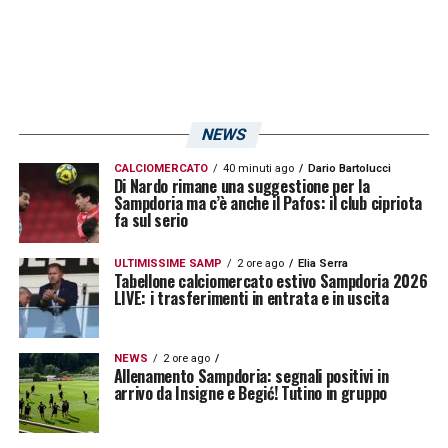
Gianluca Caprari
NEWS
CALCIOMERCATO
40 minuti ago
Dario Bartolucci
Di Nardo rimane una suggestione per la
Sampdoria ma c’è anche il Pafos: il club cipriota
fa sul serio
ULTIMISSIME SAMP
2 ore ago
Elia Serra
Tabellone calciomercato estivo Sampdoria 2026
LIVE: i trasferimenti in entrata e in uscita
NEWS
2 ore ago
Allenamento Sampdoria: segnali positivi in
arrivo da Insigne e Begić! Tutino in gruppo
LA PLAYLIST DELLE NOSTRE TOP NEWS