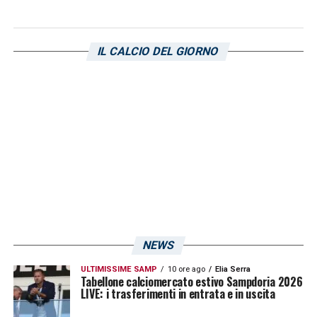
IL CALCIO DEL GIORNO
Andrea Bertolacci
ha segnato due gol al
Torino: sul campo dei granata, il
NEWS
centrocampista classe ’91 ha trovato la sua
ultima rete in trasferta (Torino-Milan 2-2,
ULTIMISSIME SAMP
10 ore ago
Elia Serra
Tabellone calciomercato estivo Sampdoria 2026
gennaio 2017).
LIVE: i trasferimenti in entrata e in uscita