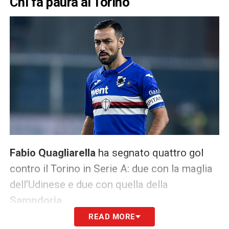
Chi fa paura al Torino
Fabio Quagliarella
ha segnato quattro gol
contro il Torino in Serie A: due con la maglia
dell’Udinese e due con quella della
Sampdoria
.
READ MORE
Chi fa paura al Torino