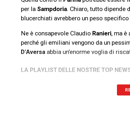
per la
Sampdoria
. Chiaro, tutto dipende d
blucerchiati avrebbero un peso specifico
Ne è consapevole Claudio
Ranieri
, ma è 
perché gli emiliani vengono da un pess
D’Aversa
abbia un’enorme voglia di risca
LA PLAYLIST DELLE NOSTRE TOP NEW
R