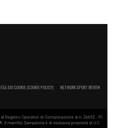
ESA SUI COOKIE (COOKIE POLICY)
NETWORK SPORT REVIEW
al Registro Operatori di Comunicazione al n. 26692 - PI
. Il marchio Sampdoria è di esclusiva proprietà di U.C.