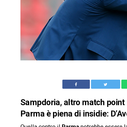
Sampdoria, altro match point 
Parma è piena di insidie: D’Ave
Quella contro il
Parma
potrebbe essere l