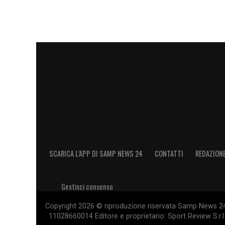
SCARICA L’APP DI SAMP NEWS 24
CONTATTI
REDAZION
Gestisci consenso
Copyright 2026 © riproduzione riservata Samp News 24 -
11028660014 Editore e proprietario: Sport Review S.r.l