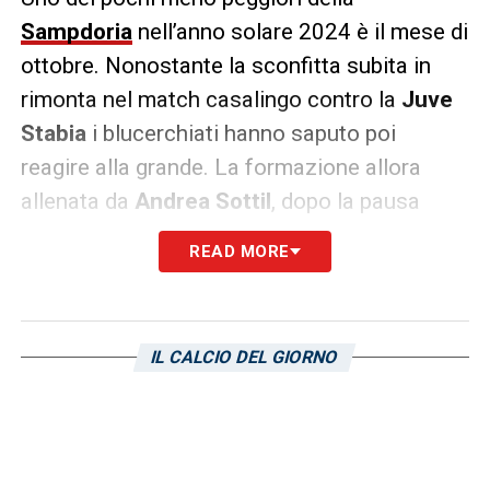
Sampdoria
nell’anno solare 2024 è il mese di
ottobre. Nonostante la sconfitta subita in
rimonta nel match casalingo contro la
Juve
Stabia
i blucerchiati hanno saputo poi
reagire alla grande. La formazione allora
allenata da
Andrea Sottil
, dopo la pausa
nazionali seguita dal ko contro le
Vespe
, ha
READ MORE
poi collezionato due successi di fila contro il
Cesena
e il
Mantova
, in quello che resta
l’ultimo match vinto fino a oggi dai doriani in
IL CALCIO DEL GIORNO
Serie B
e ottenuto un pareggio al
Tombolato
contro il
Cittadella
. Il mese si è chiuso con
sette punti conquistati in quattro partite.