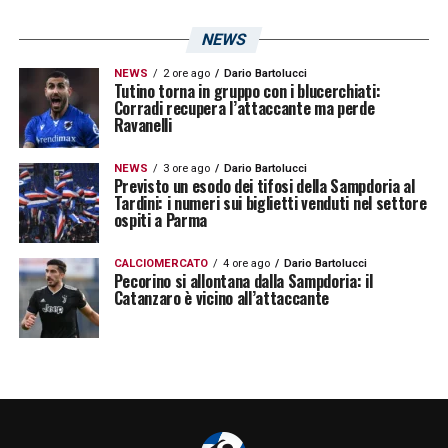
rossonero, che non sbaglia contro Falcone
NEWS
https://twitter.com/touchline_fm_/status/
NEWS
2 ore ago
Dario Bartolucci
Tutino torna in gruppo con i blucerchiati:
s=20
Corradi recupera l’attaccante ma perde
Ravanelli
88′ Gol Askildsen –
Il giovane
NEWS
3 ore ago
Dario Bartolucci
centrocampista sfodera un destro a giro
Previsto un esodo dei tifosi della Sampdoria al
Tardini: i numeri sui biglietti venduti nel settore
meraviglioso dalla distanza: Donnarumma
ospiti a Parma
sorpreso
CALCIOMERCATO
4 ore ago
Dario Bartolucci
Pecorino si allontana dalla Sampdoria: il
https://twitter.com/touchline_fm_/status/
Catanzaro è vicino all’attaccante
s=20
90’+2′ Gol Leao –
Yoshida non fa buona
guardia sul portoghese, che riesce a calciare
in scioltezza e a battere Falcone