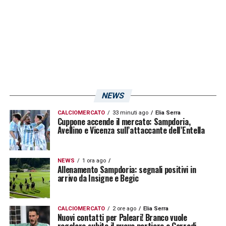
NEWS
CALCIOMERCATO
33 minuti ago
Elia Serra
Cuppone accende il mercato: Sampdoria,
Avellino e Vicenza sull’attaccante dell’Entella
NEWS
1 ora ago
Allenamento Sampdoria: segnali positivi in
arrivo da Insigne e Begic
CALCIOMERCATO
2 ore ago
Elia Serra
Nuovi contatti per Paleari! Branco vuole
regalare subito il nuovo portiere a Corradi