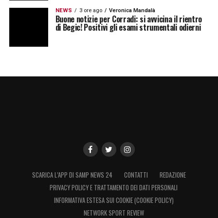
NEWS
3 ore ago
Veronica Mandalà
Buone notizie per Corradi: si avvicina il rientro
di Begic! Positivi gli esami strumentali odierni
SCARICA L’APP DI SAMP NEWS 24
CONTATTI
REDAZIONE
PRIVACY POLICY E TRATTAMENTO DEI DATI PERSONALI
INFORMATIVA ESTESA SUI COOKIE (COOKIE POLICY)
NETWORK SPORT REVIEW