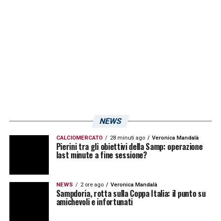
Serie B
.
LA PLAYLIST DELLE NOSTRE TOP NEWS
NEWS
CALCIOMERCATO
28 minuti ago
Veronica Mandalà
Pierini tra gli obiettivi della Samp: operazione
last minute a fine sessione?
NEWS
2 ore ago
Veronica Mandalà
Sampdoria, rotta sulla Coppa Italia: il punto su
amichevoli e infortunati