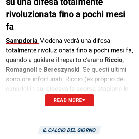
su una difesa totalmente
rivoluzionata fino a pochi mesi
fa
Sampdoria
Modena vedrà una difesa
totalmente rivoluzionata fino a pochi mesi fa,
quando a guidare il reparto c’erano
Riccio
,
Romagnoli
e
Bereszynski
. Se questi ultimi
sono ora infortunati, Riccio (ex proprio dei
canarini in cui giocava la scorsa stagione in
prestito dalla Juventus) sarà della gara con i
READ MORE
nuovi acquisti
Marco Curto
come braccetto
destro della difesa a 3 e
Giorgio Altare
a
guidare la retroguardia al centro. Questo il
IL CALCIO DEL GIORNO
reparto arretrato per il prossimo turno di