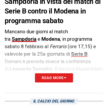
Sampdoria in vista del match di
Serie B contro il Modena in
programma sabato
Mancano due giorni al match
tra
Sampdoria
e
Modena
, in programma
sabato 8 febbraio al
Ferraris
(ore 17,15) e
valevole per la 25a giornata di
Serie B
.
Domani è prevista invece la conferenza
di
Leonardo Semplici
. Il tecnico blucerchiato
parlerà presso la sala stampa del centro
READ MORE
sportivo
Mugnaini
prima della seduta di
rifinitura.
IL CALCIO DEL GIORNO
LA PLAYLIST DELLE NOSTRE TOP NEWS