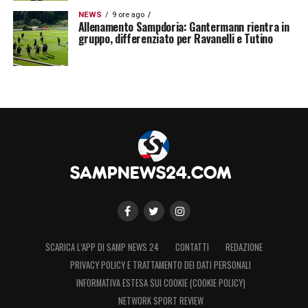
NEWS
9 ore ago
Allenamento Sampdoria: Gantermann rientra in
gruppo, differenziato per Ravanelli e Tutino
SCARICA L’APP DI SAMP NEWS 24
CONTATTI
REDAZIONE
PRIVACY POLICY E TRATTAMENTO DEI DATI PERSONALI
INFORMATIVA ESTESA SUI COOKIE (COOKIE POLICY)
NETWORK SPORT REVIEW