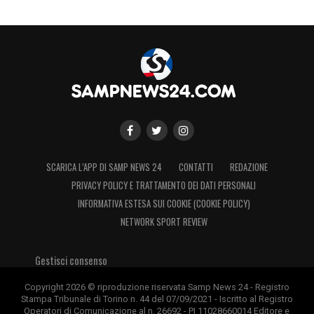
SCARICA L’APP DI SAMP NEWS 24
CONTATTI
REDAZIONE
PRIVACY POLICY E TRATTAMENTO DEI DATI PERSONALI
INFORMATIVA ESTESA SUI COOKIE (COOKIE POLICY)
NETWORK SPORT REVIEW
Gestisci consenso
Copyright 2026 © riproduzione riservata Samp News 24 - Registro
Stampa Tribunale di Torino n. 44 del 07/09/2021 - Iscritto al Registro
Operatori di Comunicazione al n. 26692 - PI 11028660014 Editore e