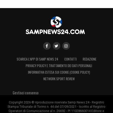
SCARICA L’APP DI SAMP NEWS 24
CONTATTI
REDAZIONE
PRIVACY POLICY E TRATTAMENTO DEI DATI PERSONALI
INFORMATIVA ESTESA SUI COOKIE (COOKIE POLICY)
NETWORK SPORT REVIEW
Gestisci consenso
Copyright 2026 © riproduzione riservata Samp News 24 - Registro
Stampa Tribunale di Torino n. 44 del 07/09/2021 - Iscritto al Registro
Operatori di Comunicazione al n. 26692 - PI 11028660014 Editore e