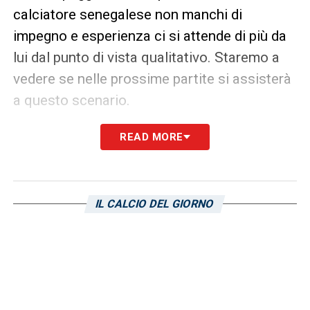
calciatore senegalese non manchi di
impegno e esperienza ci si attende di più da
lui dal punto di vista qualitativo. Staremo a
vedere se nelle prossime partite si assisterà
a questo scenario.
READ MORE
LA PLAYLIST DELLE NOSTRE TOP NEWS
IL CALCIO DEL GIORNO