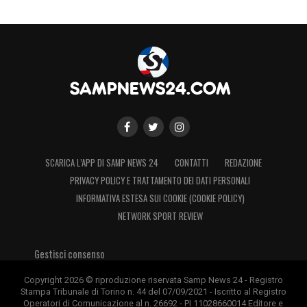
SCARICA L’APP DI SAMP NEWS 24
CONTATTI
REDAZIONE
PRIVACY POLICY E TRATTAMENTO DEI DATI PERSONALI
INFORMATIVA ESTESA SUI COOKIE (COOKIE POLICY)
NETWORK SPORT REVIEW
Gestisci consenso
Copyright 2026 © riproduzione riservata Samp News 24 - Registro
Stampa Tribunale di Torino n. 44 del 07/09/2021 - Iscritto al Registro
Operatori di Comunicazione al n. 26692 - PI 11028660014 Editore e