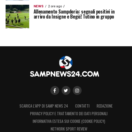
NEWS
2 ore ago
Allenamento Sampdoria: segnali positivi in
arrivo da Insigne e Begić! Tutino in gruppo
SCARICA L’APP DI SAMP NEWS 24
CONTATTI
REDAZIONE
PRIVACY POLICY E TRATTAMENTO DEI DATI PERSONALI
INFORMATIVA ESTESA SUI COOKIE (COOKIE POLICY)
NETWORK SPORT REVIEW