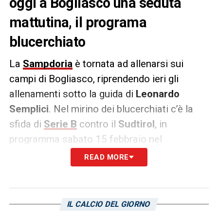
oggi a Bogliasco una seduta
mattutina, il programa
blucerchiato
La
Sampdoria
è tornata ad allenarsi sui
campi di Bogliasco, riprendendo ieri gli
allenamenti sotto la guida di
Leonardo
Semplici
. Nel mirino dei blucerchiati c’è la
sfida di
Serie B
contro il
Sudtirol
, in
programma sabato 15 febbraio nel
pomeriggio, sfida fondamentale per
READ MORE
confermare quanto di buono visto nelle
ultime uscite.
IL CALCIO DEL GIORNO
La squadra è così tornata a correre sui