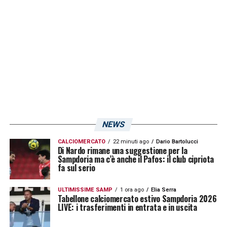
campi del
Mugnaini
, rimettendosi al servizio
del tecnico nel pomeriggio di ieri. Oggi,
invece, i blucerchiati svolgeranno una seduta
d’allenamento mattutina, come riporta dal
sito ufficiale del club blucerchiato.
LA PLAYLIST DELLE NOSTRE TOP NEWS
NEWS
CALCIOMERCATO
22 minuti ago
Dario Bartolucci
Di Nardo rimane una suggestione per la
Sampdoria ma c’è anche il Pafos: il club cipriota
fa sul serio
ULTIMISSIME SAMP
1 ora ago
Elia Serra
Tabellone calciomercato estivo Sampdoria 2026
LIVE: i trasferimenti in entrata e in uscita