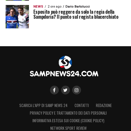
NEWS
2 ore ago
Dario Bartolucci
Esposito può reggere da solo la regia della
Sampdoria? Il punto sul regista blucerchiato
Un post condiviso da Sky Sport (Italia) (@skysport)
LA PLAYLIST DELLE NOSTRE TOP NEWS
SCARICA L’APP DI SAMP NEWS 24
CONTATTI
REDAZIONE
PRIVACY POLICY E TRATTAMENTO DEI DATI PERSONALI
INFORMATIVA ESTESA SUI COOKIE (COOKIE POLICY)
NETWORK SPORT REVIEW