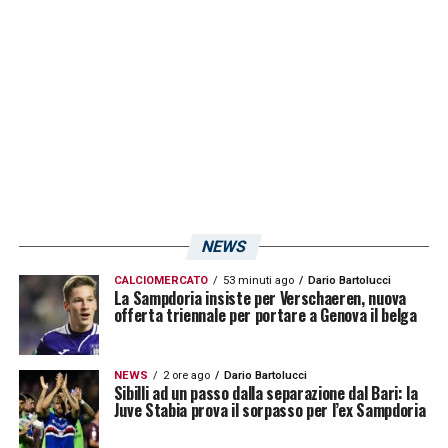
NEWS
CALCIOMERCATO
53 minuti ago
Dario Bartolucci
Visualizza questo post su Instagram
La Sampdoria insiste per Verschaeren, nuova
offerta triennale per portare a Genova il belga
NEWS
2 ore ago
Dario Bartolucci
Sibilli ad un passo dalla separazione dal Bari: la
Juve Stabia prova il sorpasso per l’ex Sampdoria