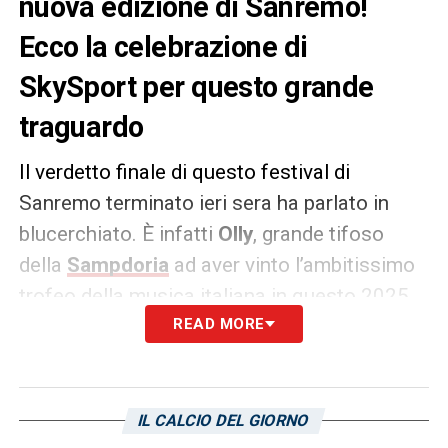
nuova edizione di Sanremo!
Ecco la celebrazione di
SkySport per questo grande
traguardo
Il verdetto finale di questo festival di
Sanremo terminato ieri sera ha parlato in
blucerchiato. È infatti
Olly
, grande tifoso
della
Sampdoria
ad aver vinto l’ambitissimo
trofeo della musica italiana in questo 2025.
A celebrare questo trionfo è stato anche
READ MORE
Skysport
il quale ha pubblicato sui social una
foto del vincitore vestito, ovviamente, con i
colori più belli del mondo:
IL CALCIO DEL GIORNO