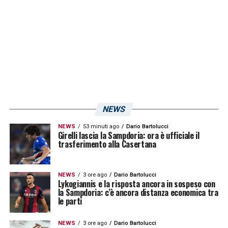
di
Alessio Dionisi
a tornare in corsa per un
posto play-off. Ma la sfida di sabato sarà
sicuramente diversa per lui, che tornerà in
quella che è stata la sua casa per tantissimi
anni.
LA PLAYLIST DELLE NOSTRE TOP NEWS
NEWS
NEWS
53 minuti ago
Dario Bartolucci
Girelli lascia la Sampdoria: ora è ufficiale il
trasferimento alla Casertana
NEWS
3 ore ago
Dario Bartolucci
Lykogiannis e la risposta ancora in sospeso con
la Sampdoria: c’è ancora distanza economica tra
le parti
NEWS
3 ore ago
Dario Bartolucci