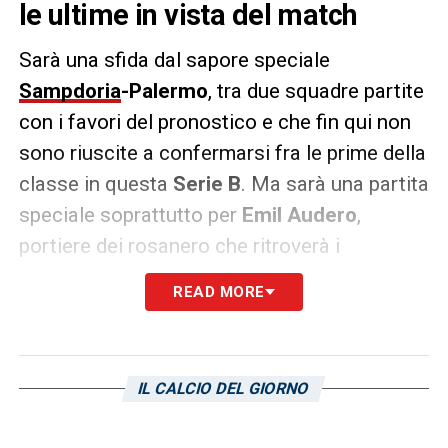
le ultime in vista del match
Sarà una sfida dal sapore speciale
Sampdoria
-Palermo
, tra due squadre partite
con i favori del pronostico e che fin qui non
sono riuscite a confermarsi fra le prime della
classe in questa
Serie B
. Ma sarà una partita
speciale soprattutto per
Emil Audero
,
portiere dei rosanero che ritroverà i
blucerchiati da avversario nella prima al
READ MORE
Ferraris
come ospite.
Il portiere classe ’97, approdato in Sicilia nel
mercato di gennaio, ha fin qui raccolto 2
IL CALCIO DEL GIORNO
clean sheet
in 4 partite, aiutando la squadra