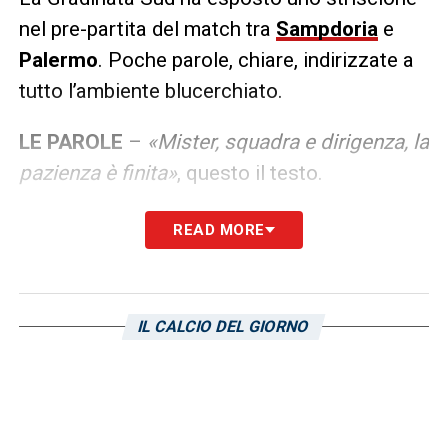
nel pre-partita del match tra
Sampdoria
e
Palermo
. Poche parole, chiare, indirizzate a
tutto l’ambiente blucerchiato.
LE
PAROLE
–
«Mister, squadra e dirigenza, la
pazienza è finita»
, questo il testo.
READ MORE
LA PLAYLIST DELLE NOSTRE TOP NEWS
IL CALCIO DEL GIORNO