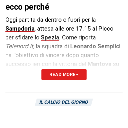
ecco perché
Oggi partita da dentro o fuori per la
Sampdoria
, attesa alle ore 17.15 al Picco
per sfidare lo
Spezia
. Come riporta
Telenord.it
, la squadra di
Leonardo Semplici
ha l’obiettivo di vincere dopo quanto
successo ieri con la vittoria del
Mantova
sul
Brescia
, le sconfitte di
Salernitana
e
READ MORE
Reggiana
rispettivamente con
Juve Stabia
e
Cremonese
, gli altri pareggi.
IL CALCIO DEL GIORNO
LA PLAYLIST DELLE NOSTRE TOP NEWS