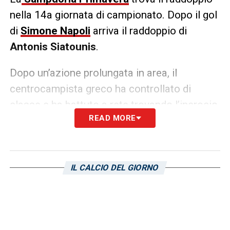
nella 14a giornata di campionato. Dopo il gol
di
Simone Napoli
arriva il raddoppio di
Antonis Siatounis
.
Dopo un’azione prolungata in area, il
centrocampista greco ha controllato di
classe e ha battuto a rete trovando l’incrocio
READ MORE
dei pali per il 2-0 sulla
Fiorentina
.
LA PLAYLIST DELLE NOSTRE TOP NEWS
IL CALCIO DEL GIORNO