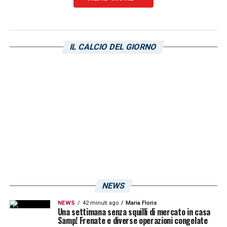
L’attaccante della Sampdoria conquista il
pallone e in contropiede supera il portiere
dell’Empoli e segna il quarto gol che chiude
IL CALCIO DEL GIORNO
la partita
LA PLAYLIST DELLE NOSTRE TOP NEWS
NEWS
NEWS
42 minuti ago
Maria Floris
Una settimana senza squilli di mercato in casa
Samp! Frenate e diverse operazioni congelate