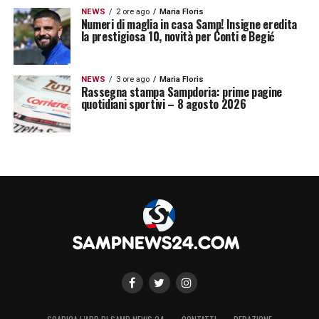
NEWS
2 ore ago
Maria Floris
Numeri di maglia in casa Samp! Insigne eredita
la prestigiosa 10, novità per Conti e Begić
NEWS
3 ore ago
Maria Floris
Rassegna stampa Sampdoria: prime pagine
quotidiani sportivi – 8 agosto 2026