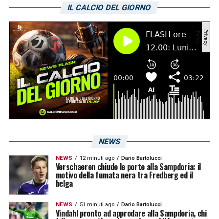
IL CALCIO DEL GIORNO
10′ Tiro Asllani
– Il calciatore dell’Empoli
prova il tiro personale. Il pallone prende una
traiettoria a giro e si spegne oltre la linea di
fondo
12′ Tiro Rizza
– Il difensore dell’Empoli tenta
il tiro teso, rasoterra. Avogadri controlla con
lo sguardo la traiettoria che finisce fuori
dallo specchio di porta
NEWS
15′ Gol Belardinelli
– L’attaccante
NEWS
12 minuti ago
Dario Bartolucci
dell’Empoli trova la rete con una perfetta
Verschaeren chiude le porte alla Sampdoria: il
motivo della fumata nera tra Fredberg ed il
girata dal limite dell’area su cui Avogadri non
belga
può fare nulla
NEWS
51 minuti ago
Dario Bartolucci
Vindahl pronto ad approdare alla Sampdoria, chi