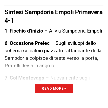
Sintesi Sampdoria Empoli Primavera
4-1
1′ Fischio d’inizio
– Al via Sampdoria Empoli
6′ Occasione Prelec
– Sugli sviluppi dello
schema su calcio piazzato l’attaccante della
Sampdoria colpisce di testa verso la porta,
Pratelli devia in angolo
7′ Gol Montevago
– Nuovamente sugli
sviluppi del calcio d’angolo, il calciatore della
READ MORE
Sampdoria batte tutti in elevazione e con un
preciso colpo di testa batte Pratelli