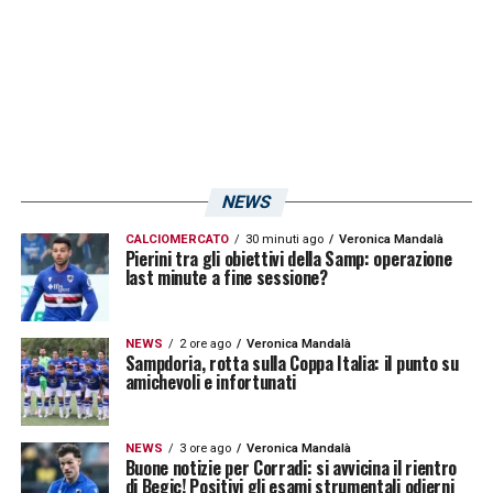
Sono trascorsi esattamente
due mesi
dall’ultimo ko
(10 febbraio, contro
l’Atalanta), con un filotto di nove risultati utili
consecutivi (6 vittorie e 3 pareggi). I numeri
maturati finora lasciano presagire un epilogo
NEWS
roseo per i doriani, che ambiscono alle
Final
CALCIOMERCATO
30 minuti ago
Veronica Mandalà
Eight
della competizione partendo
Pierini tra gli obiettivi della Samp: operazione
last minute a fine sessione?
direttamente dalle semifinali. Ma i dati
statistici positivi non finiscono qui: miglior
NEWS
2 ore ago
Veronica Mandalà
attacco (36 reti all’attivo) e tra le cinque
Sampdoria, rotta sulla Coppa Italia: il punto su
amichevoli e infortunati
migliori difese del campionato (19 reti
subite). Anche se mancano ancora dodici
NEWS
3 ore ago
Veronica Mandalà
estenuanti turni prima della conclusione della
Buone notizie per Corradi: si avvicina il rientro
di Begic! Positivi gli esami strumentali odierni
regular season, è giusto rendere onore