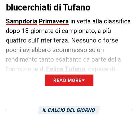
blucerchiati di Tufano
Sampdoria
Primavera
in vetta alla classifica
dopo 18 giornate di campionato, a più
quattro sull’Inter terza. Nessuno o forse
pochi avrebbero scommesso su un
rendimento tanto esaltante da parte della
formazione di
Felice Tufano
, capace di
scacciare i fantasmi di inizio stagione e
READ MORE
trarre il meglio dalla pausa dovuta
all’emergenza
Coronavirus
. Due sconfitte e
un pareggio nelle prime tre partite, poi la
IL CALCIO DEL GIORNO
svolta definitiva che ha permesso ai
blucerchiati di occupare a sorpresa la prima
posizione.