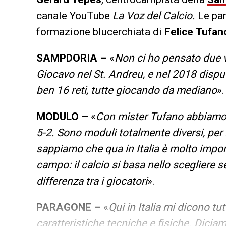
canale YouTube
La Voz del Calcio.
Le par
formazione blucerchiata di
Felice
Tufan
SAMPDORIA –
«
Non ci ho pensato due 
Giocavo nel St. Andreu, e nel 2018 dispu
ben 16 reti, tutte giocando da mediano
».
MODULO –
«
Con mister Tufano abbiamo 
5-2. Sono moduli totalmente diversi, per i
sappiamo che qua in Italia è molto impo
campo: il calcio si basa nello scegliere s
differenza tra i giocatori
».
PARAGONE –
«
Qui in Italia mi dicono tu
caratteristiche tecniche e fisiche. Dicia