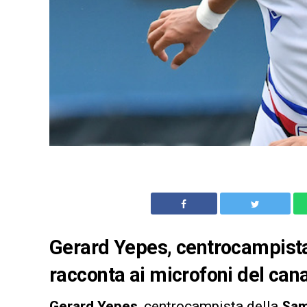
Gerard Yepes, centrocampista
racconta ai microfoni del can
Gerard Yepes
, centrocampista della
Sam