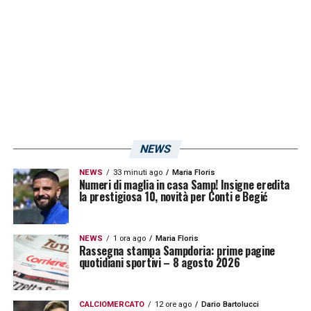
Anche nella stagione 2011/12, infatti, la
Samp inanellò quattro pari consecutivi:
subito dopo l’arrivo di
Giuseppe Iachini
,
infatti, i blucerchiati pareggiarono contro
Bari
(1-1),
Modena
(1-1),
Reggina
(0-0) e
Juve Stabia
(1-1) a cavallo fra novembre e
dicembre. Nella seconda metà di stagione,
NEWS
però, arrivò la svolta, con la squadra che
NEWS
33 minuti ago
Maria Floris
centrò la promozione in
Serie A
.
Numeri di maglia in casa Samp! Insigne eredita
la prestigiosa 10, novità per Conti e Begić
LA PLAYLIST DELLE NOSTRE TOP NEWS
NEWS
1 ora ago
Maria Floris
Rassegna stampa Sampdoria: prime pagine
quotidiani sportivi – 8 agosto 2026
CALCIOMERCATO
12 ore ago
Dario Bartolucci