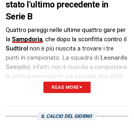
stato l’ultimo precedente in
Serie B
Quattro pareggi nelle ultime quattro gare per
la
Sampdoria
, che dopo la sconfitta contro il
Sudtirol
non è più riuscita a trovare i tre
punti in campionato. La squadra di
Leonardo
Semplici
, infatti, non è riuscita a conquistare
la vittoria nonostante sia passata due volte
in vantaggio (contro
Bari
e
Palermo
), e dovrà
READ MORE
cercare di ottenere una vittoria nel prossimo
scontro diretto contro il
Frosinone
. Ma qual
è l’ultimo precedente dei blucerchiati in
Serie
IL CALCIO DEL GIORNO
B
?