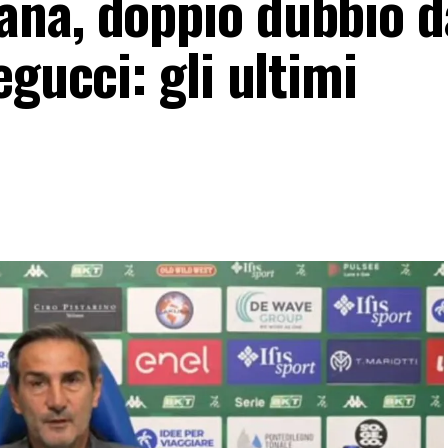
na, doppio dubbio d
egucci: gli ultimi