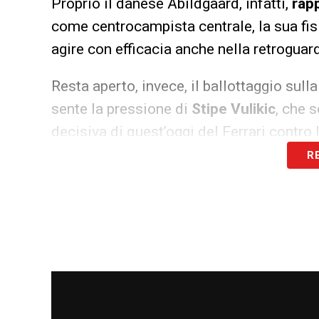
Proprio il danese Abildgaard, infatti,
rapp
come centrocampista centrale, la sua fisi
agire con efficacia anche nella retroguard
Resta aperto, invece, il ballottaggio sull
sente la pressione di
Stipe Vulikic
, che s
decisiva di quest’oggi del Ferrari contro 
R
Centrocampo e attacco: Barak in 
Sulle fasce laterali, i liguri si affideranno
instancabile sulla destra, e di
Nicholas 
vedere ancora una volta protagonisti sia
Il vero dubbio riguarda la posizione di 
appare in netto vantaggio su
Luigi Cheru