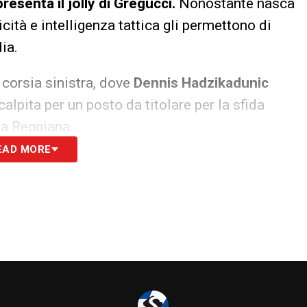
resenta il jolly di Gregucci.
Nonostante nasca
cità e intelligenza tattica gli permettono di
ia.
a corsia sinistra, dove
Dennis Hadzikadunic
calpita per un posto da titolare per la sfida
la Reggiana.
EAD MORE
pole position
 alla spinta di
Fabio Depaoli
, cursore
Ioannou
. Il cuore del centrocampo dovrebbe
Conti
che lo scozzese
Liam Henderson
.
mezzala sinistra. Al momento,
Antonin Barak
bini
, che ha faticato nell’ultima uscita contro il