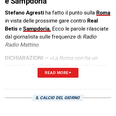
e Sampdoria
Stefano Agresti
ha fatto il punto sulla
Roma
in vista delle prossime gare contro
Real
Betis
e
Sampdoria.
Ecco le parole rilasciate
dal giornalista sulle frequenze di
Radio
Radio Mattino
.
DICHIARAZIONI –
«La Roma non ha un
organico a livello dei ricchi, e questo è vero,
READ MORE
ma comunque si può contare su pochi.
Adesso Mourinho dovrà fare a meno di
Dybala. Senza dubbi lunedì sarà una gara più
importante di quella di stasera»
.
IL CALCIO DEL GIORNO
LA PLAYLIST DELLE NOSTRE TOP NEWS