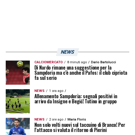
NEWS
CALCIOMERCATO
8 minuti ago
Dario Bartolucci
Di Nardo rimane una suggestione per la
Sampdoria ma c’è anche il Pafos: il club cipriota
fa sul serio
NEWS
1 ora ago
Allenamento Sampdoria: segnali positivi in
arrivo da Insigne e Begić! Tutino in gruppo
NEWS
2 ore ago
Maria Floris
Non solo volti nuovi sul taccuino di Branco! Per
l’attacco si valuta il ritorno di Pierini