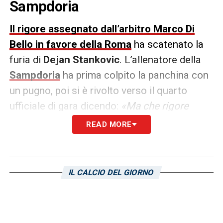
Sampdoria
Il rigore assegnato dall’arbitro Marco Di
Bello in favore della Roma
ha scatenato la
furia di
Dejan Stankovic
. L’allenatore della
Sampdoria
ha prima colpito la panchina con
un pugno, poi si è rivolto verso il quarto
ufficiale di gara dicendo:
«Ma che rigore
avete dato?»
. Puntuale la risposta di
José
READ MORE
Mourinho
, che ha replicato a distanza:
«È
sicuramente rigore»
.
IL CALCIO DEL GIORNO
LA PLAYLIST DELLE NOSTRE TOP NEWS