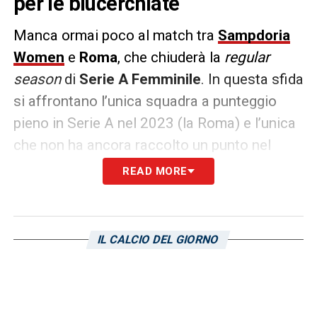
per le blucerchiate
Manca ormai poco al match tra
Sampdoria
Women
e
Roma
, che chiuderà la
regular
season
di
Serie A Femminile
. In questa sfida
si affrontano l’unica squadra a punteggio
pieno in Serie A nel 2023 (la Roma) e l’unica
che non ha ancora raccolto un punto nel
nuovo anno solare (la Sampdoria). In questo
READ MORE
periodo le giallorosse vantano inoltre il
migliore attacco nel massimo campionato
(19 gol segnati) mentre le blucerchiate la
IL CALCIO DEL GIORNO
peggiore difesa nei top-5 (19 subiti). Inoltre,
la Sampdoria ha perso le ultime nove partite
di Serie A (record negativo per il club nel