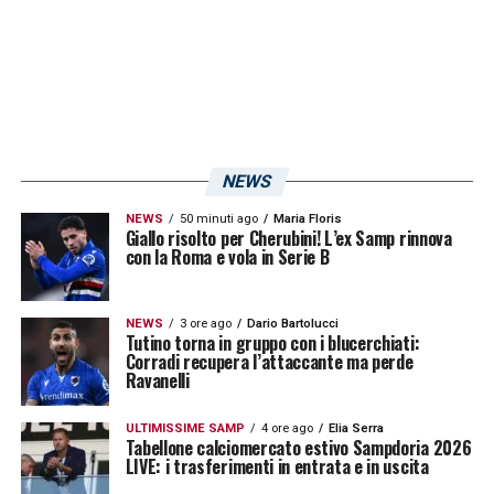
massimo campionato); tante sconfitte
quante ne aveva rimediate nelle precedenti
17 gare nella competizione (7V, 1N).
LA PLAYLIST DELLE NOSTRE TOP NEWS
NEWS
NEWS
50 minuti ago
Maria Floris
Giallo risolto per Cherubini! L’ex Samp rinnova
con la Roma e vola in Serie B
NEWS
3 ore ago
Dario Bartolucci
Tutino torna in gruppo con i blucerchiati:
Corradi recupera l’attaccante ma perde
Ravanelli
ULTIMISSIME SAMP
4 ore ago
Elia Serra
Tabellone calciomercato estivo Sampdoria 2026
LIVE: i trasferimenti in entrata e in uscita