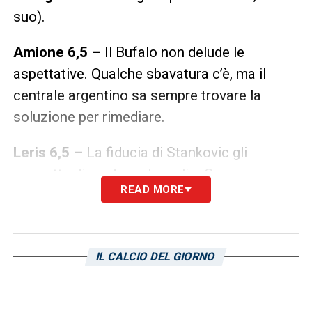
suo).
Amione 6,5 –
Il Bufalo non delude le
aspettative. Qualche sbavatura c’è, ma il
centrale argentino sa sempre trovare la
soluzione per rimediare.
Leris 6,5 –
La fiducia di Stankovic gli
permette di rendere al meglio. Cerca spesso
READ MORE
la conclusione e crea particolari grattacapi a
Ochoa.
Winks 6,5 –
Sa come far girare il pallone, è
IL CALCIO DEL GIORNO
pulito nelle giocate. Inamovibile là in mezzo
al campo.