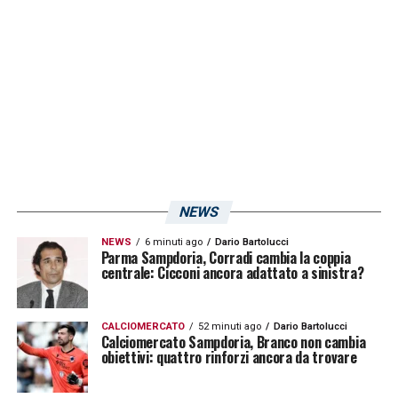
Proprio questo dato, secondo quanto
riportato dall’edizione genovese del
Secolo
XIX
, potrebbe fare la differenza in caso di
arrivo a parità di punti. In questo caso
entrerebbero in gioco i criteri della classifica
avulsa e la formazione sarebbe
avvantaggiata. Tuttavia mancano 180 minuti
NEWS
al termine del campionato e di conseguenza
NEWS
6 minuti ago
Dario Bartolucci
Parma Sampdoria, Corradi cambia la coppia
ogni risultati potrebbe essere ancora
centrale: Cicconi ancora adattato a sinistra?
ribaltato.
CALCIOMERCATO
52 minuti ago
Dario Bartolucci
Calciomercato Sampdoria, Branco non cambia
LA PLAYLIST DELLE NOSTRE TOP NEWS
obiettivi: quattro rinforzi ancora da trovare