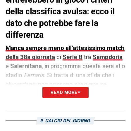
della classifica avulsa: ecco il
dato che potrebbe fare la
differenza
Manca sempre meno all’attesissimo match
della 38a giornata
di
Serie B
tra
Sampdoria
e
Salernitana
, in programma questa sera allo
stadio
Ferraris
. Si tratta di una sfida che i
blucerchiati non possono sbagliare se
vogliono avere ancora chance di giocarsi la
READ MORE
salvezza nel campionato cadetto. I granata
arrivano al match con due punti in più dei
blucerchiati e con una differenza reti di -11
IL CALCIO DEL GIORNO
contro i -12 dei padroni di casa.