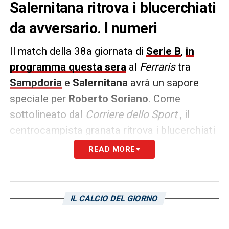
Salernitana ritrova i blucerchiati
da avversario. I numeri
Il match della 38a giornata di
Serie B
,
in
programma questa sera
al
Ferraris
tra
Sampdoria
e
Salernitana
avrà un sapore
speciale per
Roberto Soriano
. Come
sottolineato dal
Corriere dello
Sport
, il
centrocampista granata ritrova i blucerchiati
da avversari dopo aver collezionato 18 gol e
READ MORE
siglato 10 assist in 145 partite. Si tratta di
numeri importanti che hanno lasciato un
ricordo importante nella mente dei tifosi
IL CALCIO DEL GIORNO
doriani.