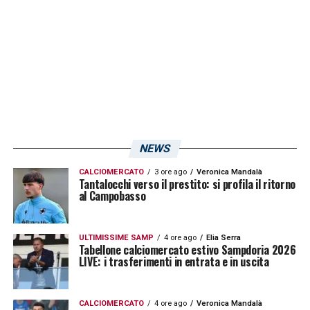
Passaggi riusciti: 79% (597 riusciti – 154 falliti)
Tiri nello specchio: 61% (8 in porta – 5 fuori)
Contrasti vinti: 61% (8 vinti – 5 persi)
Duelli vinti: 53% (70 vinti – 60 persi)
Falli fatti: 9
Falli subiti: 11
NEWS
Cartellini gialli: 2
CALCIOMERCATO
3 ore ago
Veronica Mandalà
Cartellini rossi: 0.
Tantalocchi verso il prestito: si profila il ritorno
al Campobasso
LA PLAYLIST DELLE NOSTRE TOP NEWS
ULTIMISSIME SAMP
4 ore ago
Elia Serra
Tabellone calciomercato estivo Sampdoria 2026
LIVE: i trasferimenti in entrata e in uscita
CALCIOMERCATO
4 ore ago
Veronica Mandalà