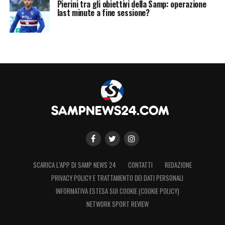
Pierini tra gli obiettivi della Samp: operazione
last minute a fine sessione?
SCARICA L’APP DI SAMP NEWS 24
CONTATTI
REDAZIONE
PRIVACY POLICY E TRATTAMENTO DEI DATI PERSONALI
INFORMATIVA ESTESA SUI COOKIE (COOKIE POLICY)
NETWORK SPORT REVIEW