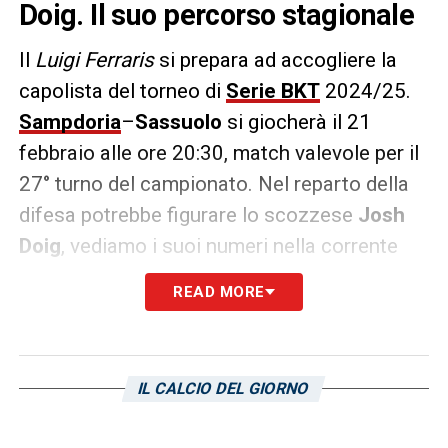
Doig. Il suo percorso stagionale
Il
Luigi Ferraris
si prepara ad accogliere la
capolista del torneo di
Serie BKT
2024/25.
Sampdoria
–
Sassuolo
si giocherà il 21
febbraio alle ore 20:30, match valevole per il
27° turno del campionato. Nel reparto della
difesa potrebbe figurare lo scozzese
Josh
Doig
, vediamo i suoi numeri nella corrente
stagione:
READ MORE
Partite: 21
Minuti: 1555
IL CALCIO DEL GIORNO
Gol: 1
Assist: 1