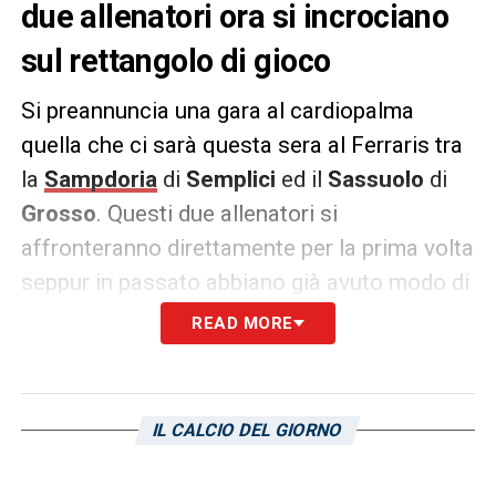
due allenatori ora si incrociano
sul rettangolo di gioco
Si preannuncia una gara al cardiopalma
quella che ci sarà questa sera al Ferraris tra
la
Sampdoria
di
Semplici
ed il
Sassuolo
di
Grosso
. Questi due allenatori si
affronteranno direttamente per la prima volta
seppur in passato abbiano già avuto modo di
“lottare” per un obiettivo comune.
READ MORE
Come scrive
Il Secolo XIX
i due allenatori
hanno concorso per la stessa panchina sulla
IL CALCIO DEL GIORNO
quale si sedette
Pirlo
.
Radrizzani
ai tempi
gradiva molto l’idea di mettere alla guida