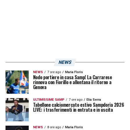
della propria squadra l’ex campione del
Mondo che, 18 mesi dopo, aprirà le porte del
club blucerchiato proprio al collega toscano
causando l’esonero di
Andrea Sottil
. I due,
infine, circa un anno fa erano stati accostati
alla
Salernitana
post
Inzaghi
.
NEWS
LA PLAYLIST DELLE NOSTRE TOP NEWS
NEWS
7 ore ago
Maria Floris
Nodo portiere in casa Samp! La Carrarese
rinnova con Fiorillo e allontana il ritorno a
Genova
ULTIMISSIME SAMP
7 ore ago
Elia Serra
Tabellone calciomercato estivo Sampdoria 2026
LIVE: i trasferimenti in entrata e in uscita
NEWS
8 ore ago
Maria Floris