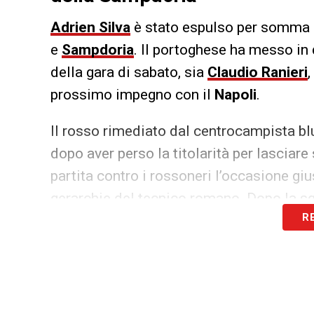
Adrien Silva
è stato espulso per somma d
e
Sampdoria
. Il portoghese ha messo in 
della gara di sabato, sia
Claudio Ranieri
,
prossimo impegno con il
Napoli
.
Il rosso rimediato dal centrocampista blu
dopo aver perso la titolarità per lasciare
partita contro i rossoneri l’occasione giu
gerarchie del tecnico romano. Dopo la squ
R
ma a quel punto saranno da valutare le c
posto in mezzo al campo.
LA PLAYLIST DELLE NOSTRE TOP NEW