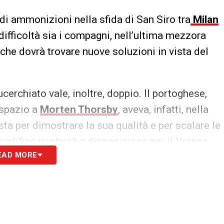
i ammonizioni nella sfida di San Siro tra
Milan
difficoltà sia i compagni, nell’ultima mezzora
 che dovrà trovare nuove soluzioni in vista del
cerchiato vale, inoltre, doppio. Il portoghese,
 spazio a
Morten Thorsby
, aveva, infatti, nella
sta per dimostrare la sua qualità e per scalare le
alifica rientrerà a disposizione per il Verona
EAD MORE
ondizioni di
Albin Ekdal
, pronto a riprendersi il
S