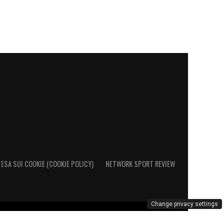
ESA SUI COOKIE (COOKIE POLICY)
NETWORK SPORT REVIEW
Change privacy settings
al Registro Operatori di Comunicazione al n. 26692 - PI