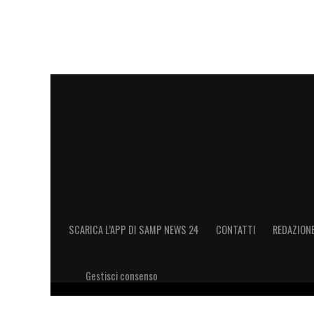
SCARICA L’APP DI SAMP NEWS 24
CONTATTI
REDAZION
Gestisci consenso
Copyright 2026 © riproduzione riservata Samp News 24 -