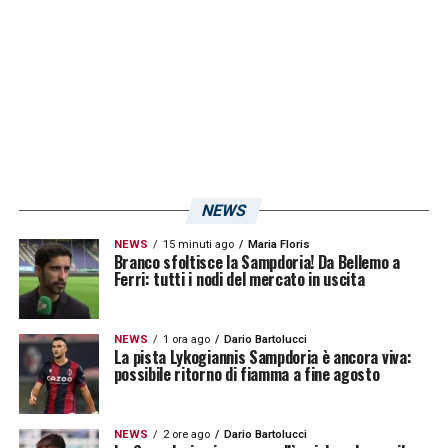
TANTI RIGORI CONTRO I ROSSOBLU’
– Il
Crotone è la squadra che ha subìto più rigori
in questa Serie A, ben 9.
FALCINELLI DA RECORD
– Diego Falcinelli
ha disputato una stagione da incorniciare,
nella quale ha finora messo a segno ben 11
NEWS
reti in campionato. E’ così diventato il primo
NEWS
15 minuti ago
Maria Floris
Branco sfoltisce la Sampdoria! Da Bellemo a
giocatore del Crotone ad andare in doppia
Ferri: tutti i nodi del mercato in uscita
cifra nel massimo campionato italiano. Se
dovesse trovare ancora la via del gol per
NEWS
1 ora ago
Dario Bartolucci
La pista Lykogiannis Sampdoria è ancora viva:
altre 3 volte, inoltre, eguaglierebbe il suo
possibile ritorno di fiamma a fine agosto
primato personale di 14 segnature,
realizzato in Serie B con il Perugia.
NEWS
2 ore ago
Dario Bartolucci