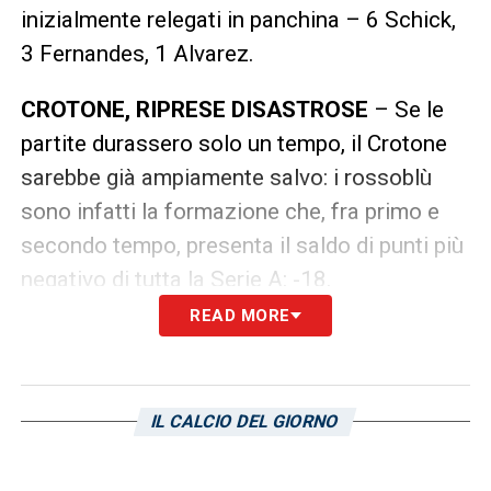
inizialmente relegati in panchina – 6 Schick,
3 Fernandes, 1 Alvarez.
CROTONE, RIPRESE DISASTROSE
– Se le
partite durassero solo un tempo, il Crotone
sarebbe già ampiamente salvo: i rossoblù
sono infatti la formazione che, fra primo e
secondo tempo, presenta il saldo di punti più
negativo di tutta la Serie A: -18.
READ MORE
SAMP, SEGNANO I SOLITI
– La Sampdoria è
la squadra di Serie A che segna con meno
uomini in assoluto, appena 7: Muriel,
IL CALCIO DEL GIORNO
Quagliarella, Schick, Fernandes, Alvarez,
Praet e Barreto.