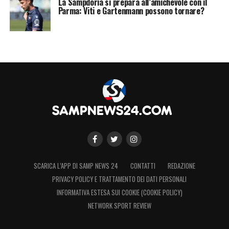
La Sampdoria si prepara all’amichevole con il
Parma: Viti e Gartenmann possono tornare?
LA PLAYLIST DELLE NOSTRE TOP NEWS
SCARICA L’APP DI SAMP NEWS 24
CONTATTI
REDAZIONE
PRIVACY POLICY E TRATTAMENTO DEI DATI PERSONALI
INFORMATIVA ESTESA SUI COOKIE (COOKIE POLICY)
NETWORK SPORT REVIEW