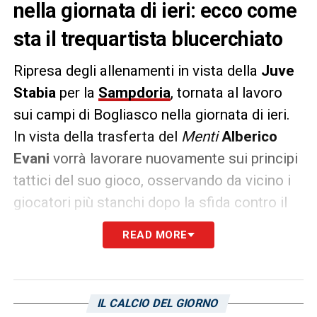
nella giornata di ieri: ecco come
sta il trequartista blucerchiato
Ripresa degli allenamenti in vista della
Juve
Stabia
per la
Sampdoria
, tornata al lavoro
sui campi di Bogliasco nella giornata di ieri.
In vista della trasferta del
Menti
Alberico
Evani
vorrà lavorare nuovamente sui principi
tattici del suo gioco, osservando da vicino i
giocatori più stanchi dopo la sfida contro il
Cittadella
, fra i quali
Giuseppe Sibilli
.
READ MORE
L’autore del gol vittoria contro i granata,
infatti, è uscito stremato dai crampi nella
sfida del
Ferraris
, e ieri ha svolto solamente
IL CALCIO DEL GIORNO