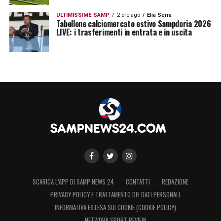
ULTIMISSIME SAMP
2 ore ago
Elia Serra
Tabellone calciomercato estivo Sampdoria 2026
LIVE: i trasferimenti in entrata e in uscita
SCARICA L’APP DI SAMP NEWS 24
CONTATTI
REDAZIONE
PRIVACY POLICY E TRATTAMENTO DEI DATI PERSONALI
INFORMATIVA ESTESA SUI COOKIE (COOKIE POLICY)
NETWORK SPORT REVIEW