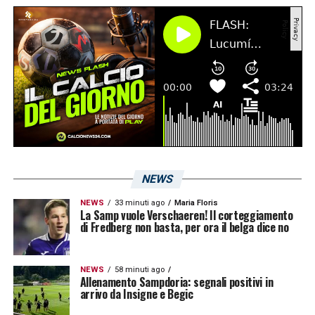
una parte dell’allenamento, come riporta
La
Repubblica
. La cosa, però, era stata
programmata dal club e le sue condizioni non
desterebbero preoccupazioni in vista del
prossimo turno di
Serie B
. Vedremo se già
da oggi il giocatore tornerà a lavorare a pieno
regime.
NEWS
LA PLAYLIST DELLE NOSTRE TOP NEWS
NEWS
33 minuti ago
Maria Floris
La Samp vuole Verschaeren! Il corteggiamento
di Fredberg non basta, per ora il belga dice no
NEWS
58 minuti ago
Allenamento Sampdoria: segnali positivi in
arrivo da Insigne e Begic