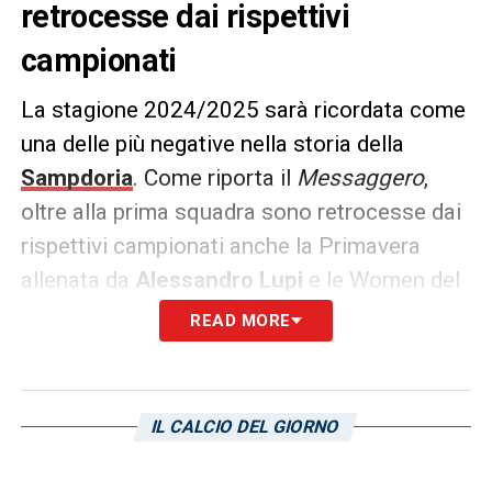
retrocesse dai rispettivi
campionati
La stagione 2024/2025 sarà ricordata come
una delle più negative nella storia della
Sampdoria
. Come riporta il
Messaggero
,
oltre alla prima squadra sono retrocesse dai
rispettivi campionati anche la Primavera
allenata da
Alessandro Lupi
e le Women del
tecnico,
Stefano
Castiglione
.
READ MORE
La prima in ordine di tempo è stata l’Under 19
che ha terminato il campionato al penultimo
IL CALCIO DEL GIORNO
posto in classifica con la retrocessione
maturata a tre giornate dal termine del