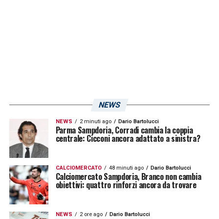
torneo. Peggio hanno fatto le ragazze
doriane che hanno invece chiuso all’ultimo
posto il girone di poule salvezza con
Lazio
,
Como
,
Sassuolo
e
Napoli
. Stessa sorte per
la prima squadra di Evani che dopo il
pareggio contro la Juve Stabia
nel match
disputato ieri al
Romeo Menti
è retrocessa
NEWS
per la prima volta nelle sua storia in
Serie C
NEWS
2 minuti ago
Dario Bartolucci
chiudendo il campionato cadetto al 18esimo
Parma Sampdoria, Corradi cambia la coppia
centrale: Cicconi ancora adattato a sinistra?
posto
CALCIOMERCATO
48 minuti ago
Dario Bartolucci
LA PLAYLIST DELLE NOSTRE TOP NEWS
Calciomercato Sampdoria, Branco non cambia
obiettivi: quattro rinforzi ancora da trovare
NEWS
2 ore ago
Dario Bartolucci