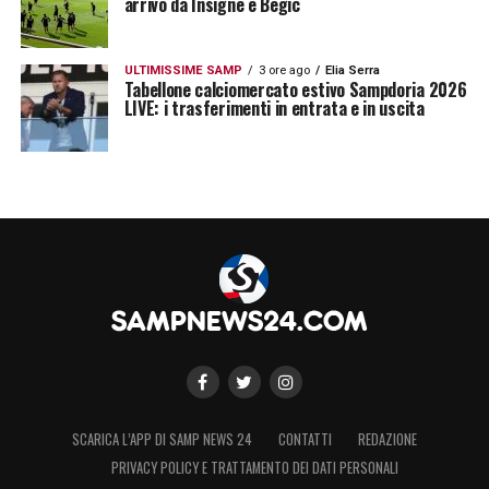
arrivo da Insigne e Begic
ULTIMISSIME SAMP
3 ore ago
Elia Serra
Tabellone calciomercato estivo Sampdoria 2026
LIVE: i trasferimenti in entrata e in uscita
SCARICA L’APP DI SAMP NEWS 24
CONTATTI
REDAZIONE
PRIVACY POLICY E TRATTAMENTO DEI DATI PERSONALI