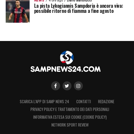
NEWS
4 ore ago
Dario Bartolucci
La pista Lykogiannis Sampdoria è ancora viva:
possibile ritorno di fiamma a fine agosto
LA PLAYLIST DELLE NOSTRE TOP NEWS
SCARICA L’APP DI SAMP NEWS 24
CONTATTI
REDAZIONE
PRIVACY POLICY E TRATTAMENTO DEI DATI PERSONALI
INFORMATIVA ESTESA SUI COOKIE (COOKIE POLICY)
NETWORK SPORT REVIEW