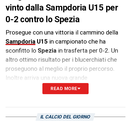
vinto dalla Sampdoria U15 per
0-2 contro lo Spezia
Prosegue con una vittoria il cammino della
Sampdoria
U15
in campionato che ha
sconfitto lo
Spezia
in trasferta per 0-2. Un
altro ottimo risultato per i blucerchiati che
proseguono al meglio il proprio percorso.
Inoltre arriva una nuova grande
soddisfazione per Alessio Rosalba che ha
READ MORE
messo a segno la rete contro i cugini
spezzini. Ecco lo scatto sui social:
IL CALCIO DEL GIORNO