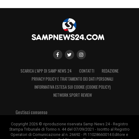
Il settore ospiti della “Dacia Arena”
SCARICA L’APP DI SAMP NEWS 24
CONTATTI
REDAZIONE
PRIVACY POLICY E TRATTAMENTO DEI DATI PERSONALI
INFORMATIVA ESTESA SUI COOKIE (COOKIE POLICY)
NETWORK SPORT REVIEW
Gestisci consenso
Copyright 2026 © riproduzione riservata Samp News 24 - Registro
Stampa Tribunale di Torino n. 44 del 07/09/2021 - Iscritto al Registro
Operatori di Comunicazione al n. 26692 - PI 11028660014 Editore e