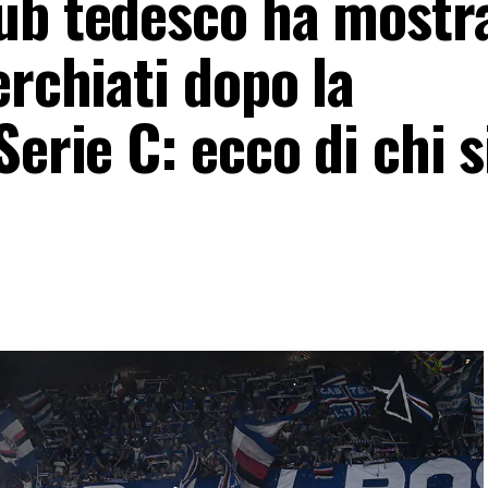
ub tedesco ha mostr
erchiati dopo la
erie C: ecco di chi s