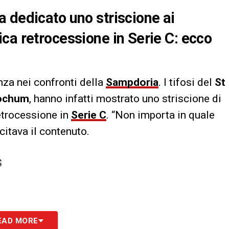
 dedicato uno striscione ai
ca retrocessione in Serie C: ecco
nza nei confronti della
Sampdoria
. I tifosi del
St
ochum
, hanno infatti mostrato uno striscione di
retrocessione in
Serie C
. “Non importa in quale
itava il contenuto.
S
EAD MORE