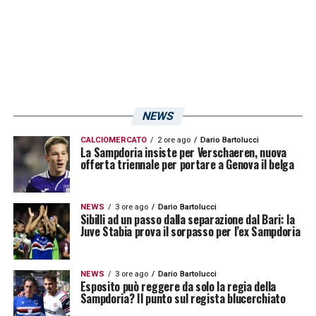
Massimo Ferrero, Vanessa Ferrero e Giorgio
Ferrero e il Collegio Sindacale nelle persone
di Marco Ciccozzi, Luigi Dell’Abate e Alessio
Calzoni. Il presidente Massimo Ferrero
esprime la più ampia soddisfazione per il
risultato positivo dell’esercizio 2016, che
NEWS
chiude con un utile significativo, a conferma
CALCIOMERCATO
2 ore ago
Dario Bartolucci
La Sampdoria insiste per Verschaeren, nuova
di un’inversione di tendenza intervenuta
offerta triennale per portare a Genova il belga
dopo l’acquisizione della società da parte
del Gruppo Ferrero»
.
NEWS
3 ore ago
Dario Bartolucci
Sibilli ad un passo dalla separazione dal Bari: la
Juve Stabia prova il sorpasso per l’ex Sampdoria
LA PLAYLIST DELLE NOSTRE TOP NEWS
NEWS
3 ore ago
Dario Bartolucci
Esposito può reggere da solo la regia della
Sampdoria? Il punto sul regista blucerchiato