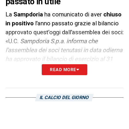
passato in utile
La
Sampdoria
ha comunicato di aver
chiuso
in positivo
l’anno passato grazie al bilancio
approvato quest’oggi dall’assemblea dei soci:
«U.C.
Sampdoria S.p.a. informa che
l’assemblea dei soci tenutasi in data odierna
ha approvato il bilancio di esercizio al 31
dicembre 2016, che evidenzia un utile post
READ MORE
imposte di euro 3.232.818,00 che, detratta
la quota destinata a riserva legale, è
destinato a copertura delle perdite
IL CALCIO DEL GIORNO
pregresse. L’assemblea dei soci di U.C.
Sampdoria S.p.a. ha confermato il Consiglio
di Amministrazione nelle persone di