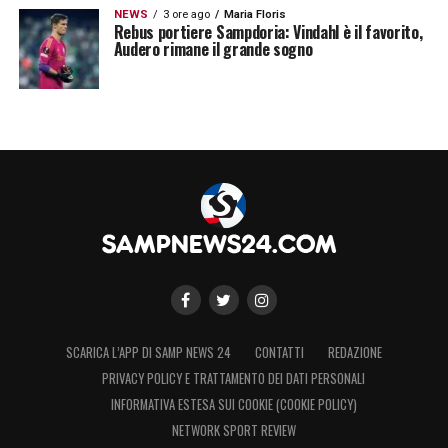
NEWS
3 ore ago
Maria Floris
Rebus portiere Sampdoria: Vindahl è il favorito,
Audero rimane il grande sogno
LA PLAYLIST DELLE NOSTRE TOP NEWS
SCARICA L’APP DI SAMP NEWS 24
CONTATTI
REDAZIONE
PRIVACY POLICY E TRATTAMENTO DEI DATI PERSONALI
INFORMATIVA ESTESA SUI COOKIE (COOKIE POLICY)
NETWORK SPORT REVIEW