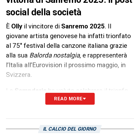
social della società
È
Olly
il vincitore di
Sanremo 2025
. Il
giovane artista genovese ha infatti trionfato
al 75° festival della canzone italiana grazie
alla sua
Balorda nostalgia
, e rappresenterà
l’Italia all’Eurovision il prossimo maggio, in
Svizzera.
La
Sampdoria
ha voluto celebrare il trionfo
READ MORE
del cantante, da sempre grandissimo tifoso
blucerchiato, tramite i propri canali social
poco dopo la sua vittoria al festival. Questo il
post della società, pubblicato su Instagram:
IL CALCIO DEL GIORNO